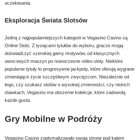
oczekiwania.
Eksploracja Świata Slotsów
Jedną z najpopularniejszych kategorii w Vegasino Casino są
Online Slots. Z tysiącami tytułów do wyboru, gracze mogą
doświadczyć szerokiej gamy motywów, od klasycznych
owocowych maszyn po nowoczesne video sloty. Niektóre
popularne tytuły to progresywne jackpoty, które oferują wygrane
zmieniające życie szczęśliwym zwycięzcom. Niezależnie od
tego, czy szukasz slotów o wysokiej zmienności, czy niskich
stawkach, Vegasino ma obszerne kolekcje, które zadowolą
każde gusta.
Gry Mobilne w Podróży
Vegasino Casino zoptymalizowało swoją stronę pod kątem