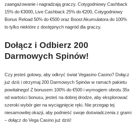
zaangażowanie i nagradzają graczy. Cotygodniowy Cashback
15% do €3000, Live Cashback 25% do €200, Cotygodniowy
Bonus Reload 50% do €500 oraz Boost Akumulatora do 100%
to tylko niektóre z dostępnych nagród dla graczy.
Dołącz i Odbierz 200
Darmowych Spinów!
Czy jesteś gotowy, aby odkryć świat Vegasino Casino? Dołącz
już dziś i otrzymaj 200 Darmowych Spinów w ramach pakietu
powitalnego! Z bonusem 100% do €500 i wymogiem obrotu 35x
od wartości bonusu, jesteś na dobrej drodze, aby eksplorować
szeroki wybór gier na wyciągnięcie ręki. Nie przegap tej
niesamowitej okazji, aby podnieść swoje doświadczenia z grami
– dołącz do Vega Casino już dziś!