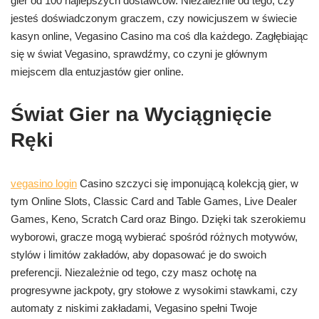
gier od 100 najlepszych dostawców. Niezależnie od tego, czy
jesteś doświadczonym graczem, czy nowicjuszem w świecie
kasyn online, Vegasino Casino ma coś dla każdego. Zagłębiając
się w świat Vegasino, sprawdźmy, co czyni je głównym
miejscem dla entuzjastów gier online.
Świat Gier na Wyciągnięcie
Ręki
vegasino login
Casino szczyci się imponującą kolekcją gier, w
tym Online Slots, Classic Card and Table Games, Live Dealer
Games, Keno, Scratch Card oraz Bingo. Dzięki tak szerokiemu
wyborowi, gracze mogą wybierać spośród różnych motywów,
stylów i limitów zakładów, aby dopasować je do swoich
preferencji. Niezależnie od tego, czy masz ochotę na
progresywne jackpoty, gry stołowe z wysokimi stawkami, czy
automaty z niskimi zakładami, Vegasino spełni Twoje