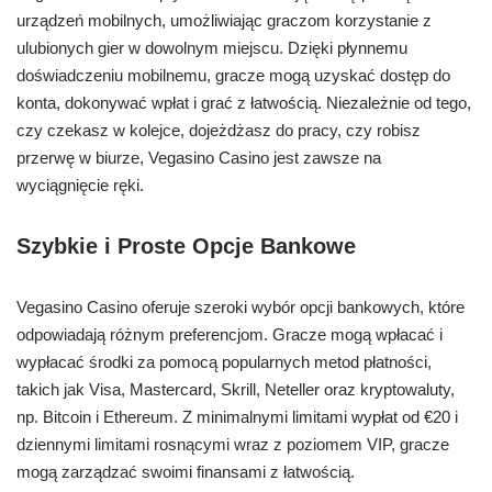
urządzeń mobilnych, umożliwiając graczom korzystanie z
ulubionych gier w dowolnym miejscu. Dzięki płynnemu
doświadczeniu mobilnemu, gracze mogą uzyskać dostęp do
konta, dokonywać wpłat i grać z łatwością. Niezależnie od tego,
czy czekasz w kolejce, dojeżdżasz do pracy, czy robisz
przerwę w biurze, Vegasino Casino jest zawsze na
wyciągnięcie ręki.
Szybkie i Proste Opcje Bankowe
Vegasino Casino oferuje szeroki wybór opcji bankowych, które
odpowiadają różnym preferencjom. Gracze mogą wpłacać i
wypłacać środki za pomocą popularnych metod płatności,
takich jak Visa, Mastercard, Skrill, Neteller oraz kryptowaluty,
np. Bitcoin i Ethereum. Z minimalnymi limitami wypłat od €20 i
dziennymi limitami rosnącymi wraz z poziomem VIP, gracze
mogą zarządzać swoimi finansami z łatwością.