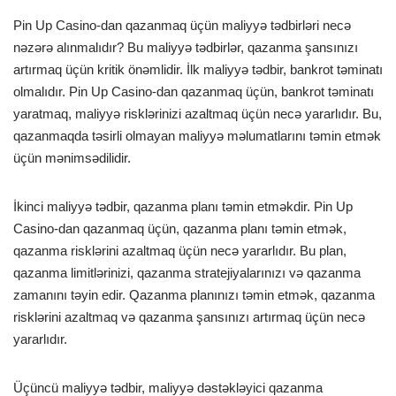
Pin Up Casino-dan qazanmaq üçün maliyyə tədbirləri necə
nəzərə alınmalıdır? Bu maliyyə tədbirlər, qazanma şansınızı
artırmaq üçün kritik önəmlidir. İlk maliyyə tədbir, bankrot təminatı
olmalıdır. Pin Up Casino-dan qazanmaq üçün, bankrot təminatı
yaratmaq, maliyyə risklərinizi azaltmaq üçün necə yararlıdır. Bu,
qazanmaqda təsirli olmayan maliyyə məlumatlarını təmin etmək
üçün mənimsədilidir.
İkinci maliyyə tədbir, qazanma planı təmin etməkdir. Pin Up
Casino-dan qazanmaq üçün, qazanma planı təmin etmək,
qazanma risklərini azaltmaq üçün necə yararlıdır. Bu plan,
qazanma limitlərinizi, qazanma stratejiyalarınızı və qazanma
zamanını təyin edir. Qazanma planınızı təmin etmək, qazanma
risklərini azaltmaq və qazanma şansınızı artırmaq üçün necə
yararlıdır.
Üçüncü maliyyə tədbir, maliyyə dəstəkləyici qazanma