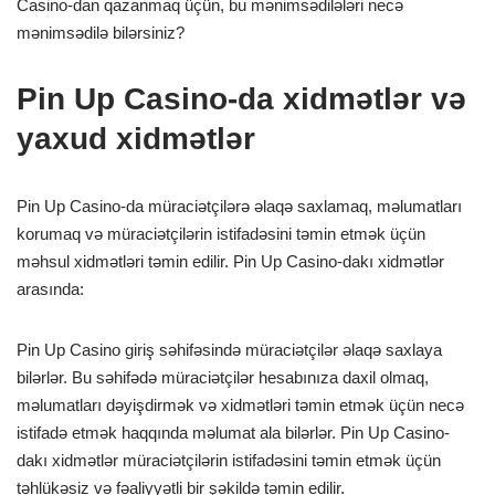
Casino-dan qazanmaq üçün, bu mənimsədilələri necə
mənimsədilə bilərsiniz?
Pin Up Casino-da xidmətlər və
yaxud xidmətlər
Pin Up Casino-da müraciətçilərə əlaqə saxlamaq, məlumatları
korumaq və müraciətçilərin istifadəsini təmin etmək üçün
məhsul xidmətləri təmin edilir. Pin Up Casino-dakı xidmətlər
arasında:
Pin Up Casino giriş səhifəsində müraciətçilər əlaqə saxlaya
bilərlər. Bu səhifədə müraciətçilər hesabınıza daxil olmaq,
məlumatları dəyişdirmək və xidmətləri təmin etmək üçün necə
istifadə etmək haqqında məlumat ala bilərlər. Pin Up Casino-
dakı xidmətlər müraciətçilərin istifadəsini təmin etmək üçün
təhlükəsiz və fəaliyyətli bir şəkildə təmin edilir.