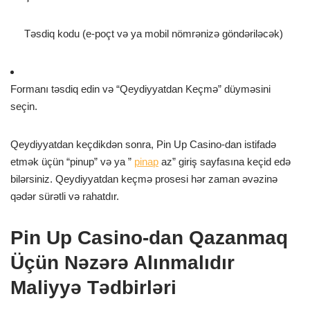
Təsdiq kodu (e-poçt və ya mobil nömrənizə göndəriləcək)
Formanı təsdiq edin və “Qeydiyyatdan Keçmə” düyməsini
seçin.
Qeydiyyatdan keçdikdən sonra, Pin Up Casino-dan istifadə
etmək üçün “pinup” və ya ”
pinap
az” giriş sayfasına keçid edə
bilərsiniz. Qeydiyyatdan keçmə prosesi hər zaman əvəzinə
qədər sürətli və rahatdır.
Pin Up Casino-dan Qazanmaq
Üçün Nəzərə Alınmalıdır
Maliyyə Tədbirləri