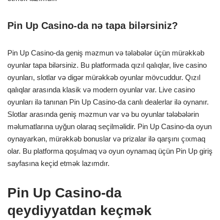
Pin Up Casino-da nə tapa bilərsiniz?
Pin Up Casino-da geniş məzmun və tələbələr üçün mürəkkəb
oyunlar tapa bilərsiniz. Bu platformada qızıl qalıqlar, live casino
oyunları, slotlar və digər mürəkkəb oyunlar mövcuddur. Qızıl
qalıqlar arasında klasik və modern oyunlar var. Live casino
oyunları ilə tanınan Pin Up Casino-da canlı dealerlar ilə oynanır.
Slotlar arasında geniş məzmun var və bu oyunlar tələbələrin
məlumatlarına uyğun olaraq seçilməlidir. Pin Up Casino-da oyun
oynayarkən, mürəkkəb bonuslar və prizalar ilə qarşını çıxmaq
olar. Bu platforma qoşulmaq və oyun oynamaq üçün Pin Up giriş
sayfasına keçid etmək lazımdır.
Pin Up Casino-da
qeydiyyatdan keçmək