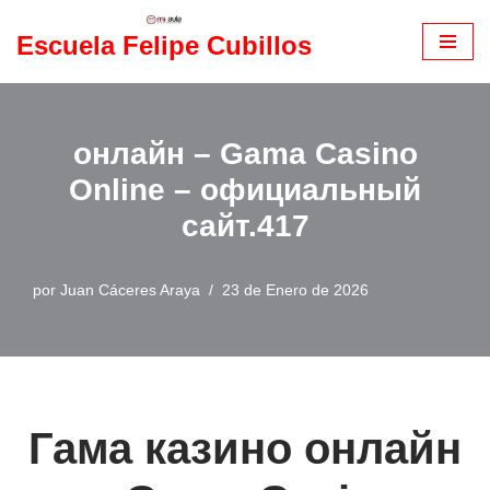
Escuela Felipe Cubillos
Saltar
al
contenido
онлайн – Gama Casino
Online – официальный
сайт.417
por
Juan Cáceres Araya
23 de Enero de 2026
Гама казино онлайн