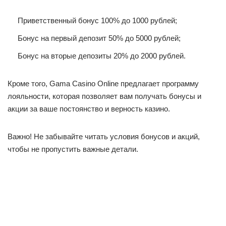
Приветственный бонус 100% до 1000 рублей;
Бонус на первый депозит 50% до 5000 рублей;
Бонус на вторые депозиты 20% до 2000 рублей.
Кроме того, Gama Casino Online предлагает программу
лояльности, которая позволяет вам получать бонусы и
акции за ваше постоянство и верность казино.
Важно! Не забывайте читать условия бонусов и акций,
чтобы не пропустить важные детали.