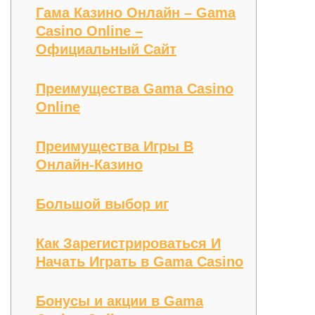
Гама Казино Онлайн – Gama
Casino Online –
Официальный Сайт
Преимущества Gama Casino
Online
Преимущества Игры В
Онлайн-Казино
Большой выбор иг
Как Зарегистрироваться И
Начать Играть в Gama Casino
Бонусы и акции в Gama