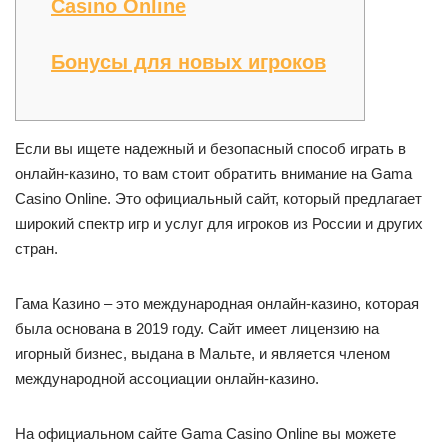
Casino Online
Бонусы для новых игроков
Если вы ищете надежный и безопасный способ играть в
онлайн-казино, то вам стоит обратить внимание на Gama
Casino Online. Это официальный сайт, который предлагает
широкий спектр игр и услуг для игроков из России и других
стран.
Гама Казино – это международная онлайн-казино, которая
была основана в 2019 году. Сайт имеет лицензию на
игорный бизнес, выдана в Мальте, и является членом
международной ассоциации онлайн-казино.
На официальном сайте Gama Casino Online вы можете