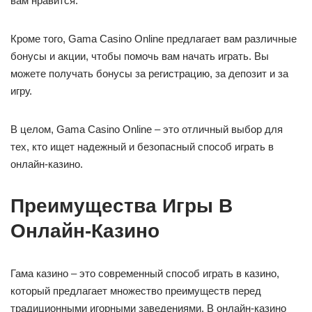
вам нравится.
Кроме того, Gama Casino Online предлагает вам различные
бонусы и акции, чтобы помочь вам начать играть. Вы
можете получать бонусы за регистрацию, за депозит и за
игру.
В целом, Gama Casino Online – это отличный выбор для
тех, кто ищет надежный и безопасный способ играть в
онлайн-казино.
Преимущества Игры В
Онлайн-Казино
Гама казино – это современный способ играть в казино,
который предлагает множество преимуществ перед
традиционными игорными заведениями. В онлайн-казино