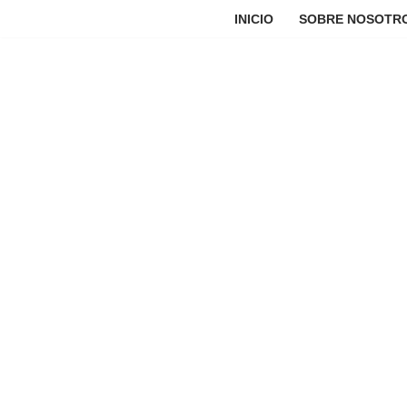
INICIO
SOBRE NOSOTR
Saltar
al
contenido