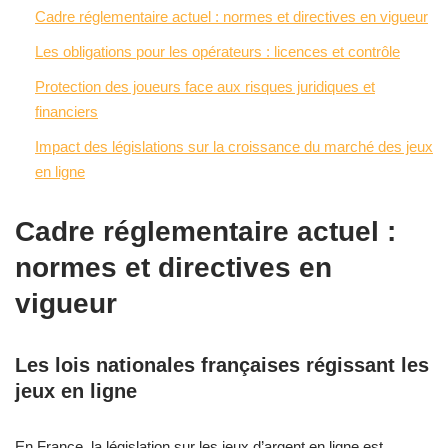
Cadre réglementaire actuel : normes et directives en vigueur
Les obligations pour les opérateurs : licences et contrôle
Protection des joueurs face aux risques juridiques et
financiers
Impact des législations sur la croissance du marché des jeux
en ligne
Cadre réglementaire actuel :
normes et directives en
vigueur
Les lois nationales françaises régissant les
jeux en ligne
En France, la législation sur les jeux d’argent en ligne est