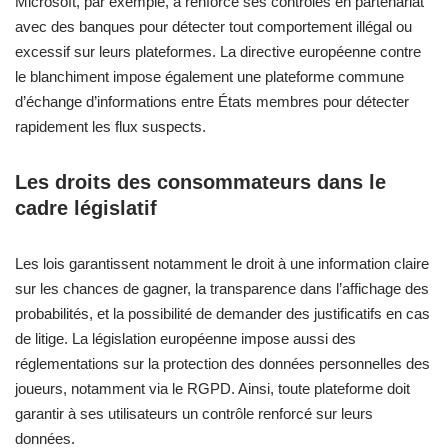
Microsoft, par exemple, a renforcé ses contrôles en partenariat
avec des banques pour détecter tout comportement illégal ou
excessif sur leurs plateformes. La directive européenne contre
le blanchiment impose également une plateforme commune
d’échange d’informations entre États membres pour détecter
rapidement les flux suspects.
Les droits des consommateurs dans le
cadre législatif
Les lois garantissent notamment le droit à une information claire
sur les chances de gagner, la transparence dans l’affichage des
probabilités, et la possibilité de demander des justificatifs en cas
de litige. La législation européenne impose aussi des
réglementations sur la protection des données personnelles des
joueurs, notamment via le RGPD. Ainsi, toute plateforme doit
garantir à ses utilisateurs un contrôle renforcé sur leurs
données.