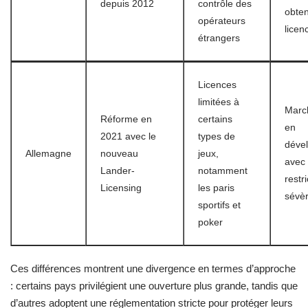
depuis 2012
contrôle des
obten
opérateurs
licen
étrangers
Licences
limitées à
Marc
Réforme en
certains
en
2021 avec le
types de
déve
Allemagne
nouveau
jeux,
avec
Lander-
notamment
restr
Licensing
les paris
sévè
sportifs et
poker
Ces différences montrent une divergence en termes d’approche
: certains pays privilégient une ouverture plus grande, tandis que
d’autres adoptent une réglementation stricte pour protéger leurs