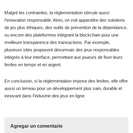
Malgré les contraintes, la réglementation stimule aussi
l’innovation responsable. Ainsi, on voit apparaître des solutions
de jeu plus éthiques, des outils de prévention de la dépendance,
ou encore des plateformes intégrant la blockchain pour une
meilleure transparence des transactions. Par exemple,
plusieurs sites proposent désormais des jeux responsables
intégrés à leur interface, permettant aux joueurs de fixer leurs
limites en temps et en argent.
En conclusion, si la réglementation impose des limites, elle offre
aussi un terreau pour un développement plus sain, durable et
innovant dans l’industrie des jeux en ligne.
Agregar un comentario