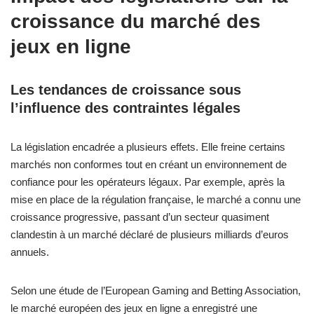
croissance du marché des
jeux en ligne
Les tendances de croissance sous
l’influence des contraintes légales
La législation encadrée a plusieurs effets. Elle freine certains
marchés non conformes tout en créant un environnement de
confiance pour les opérateurs légaux. Par exemple, après la
mise en place de la régulation française, le marché a connu une
croissance progressive, passant d’un secteur quasiment
clandestin à un marché déclaré de plusieurs milliards d’euros
annuels.
Selon une étude de l’European Gaming and Betting Association,
le marché européen des jeux en ligne a enregistré une