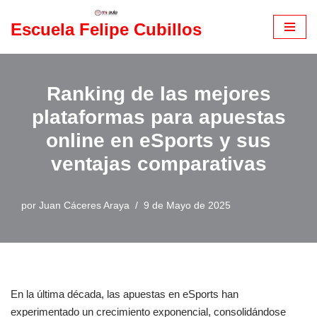
Escuela Felipe Cubillos
Saltar
al
contenido
Ranking de las mejores
plataformas para apuestas
online en eSports y sus
ventajas comparativas
por
Juan Cáceres Araya
9 de Mayo de 2025
En la última década, las apuestas en eSports han
experimentado un crecimiento exponencial, consolidándose