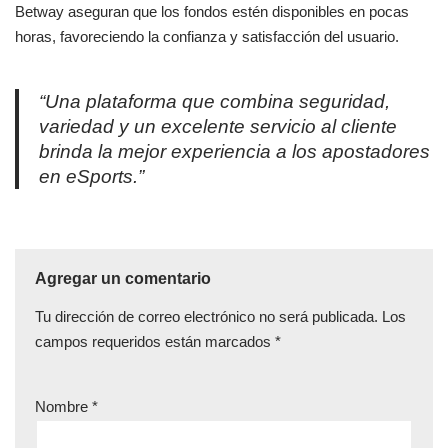
Betway aseguran que los fondos estén disponibles en pocas
horas, favoreciendo la confianza y satisfacción del usuario.
“Una plataforma que combina seguridad,
variedad y un excelente servicio al cliente
brinda la mejor experiencia a los apostadores
en eSports.”
Agregar un comentario
Tu dirección de correo electrónico no será publicada.
Los
campos requeridos están marcados
*
Nombre
*