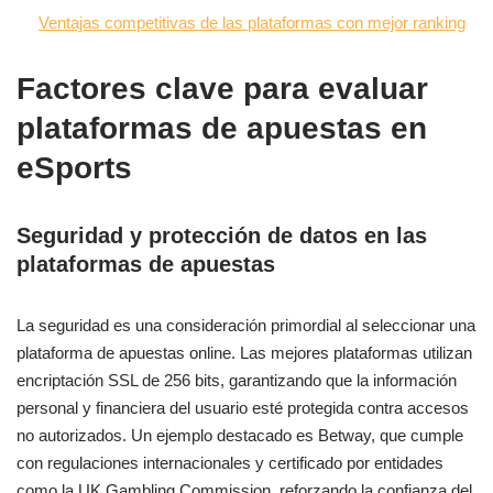
Ventajas competitivas de las plataformas con mejor ranking
Factores clave para evaluar
plataformas de apuestas en
eSports
Seguridad y protección de datos en las
plataformas de apuestas
La seguridad es una consideración primordial al seleccionar una
plataforma de apuestas online. Las mejores plataformas utilizan
encriptación SSL de 256 bits, garantizando que la información
personal y financiera del usuario esté protegida contra accesos
no autorizados. Un ejemplo destacado es Betway, que cumple
con regulaciones internacionales y certificado por entidades
como la UK Gambling Commission, reforzando la confianza del