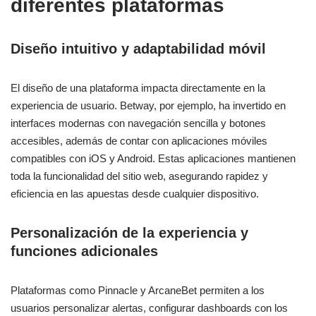
diferentes plataformas
Diseño intuitivo y adaptabilidad móvil
El diseño de una plataforma impacta directamente en la
experiencia de usuario. Betway, por ejemplo, ha invertido en
interfaces modernas con navegación sencilla y botones
accesibles, además de contar con aplicaciones móviles
compatibles con iOS y Android. Estas aplicaciones mantienen
toda la funcionalidad del sitio web, asegurando rapidez y
eficiencia en las apuestas desde cualquier dispositivo.
Personalización de la experiencia y
funciones adicionales
Plataformas como Pinnacle y ArcaneBet permiten a los
usuarios personalizar alertas, configurar dashboards con los