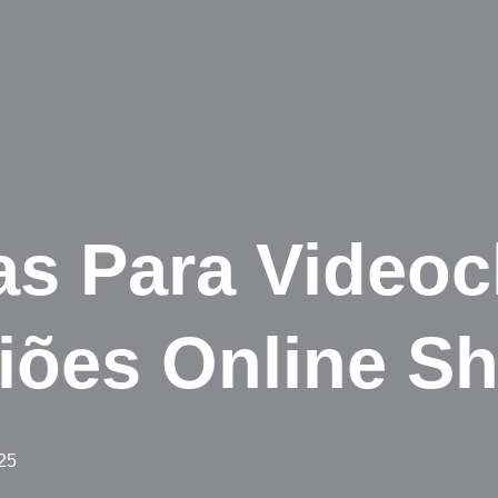
as Para Video
iões Online Sh
25