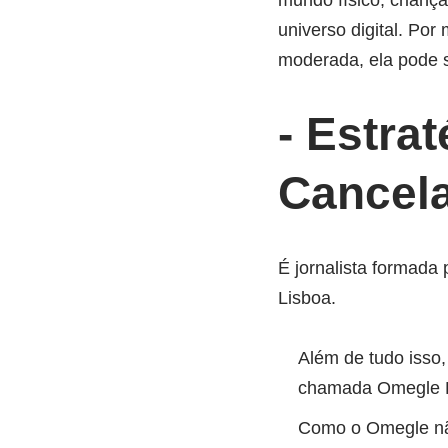
mundo físico, crianç
universo digital. Po
moderada, ela pode s
-⁤ Estra
Cancel
É jornalista formada
Lisboa.
Além de tudo isso
chamada Omegle L
Como o Omegle não