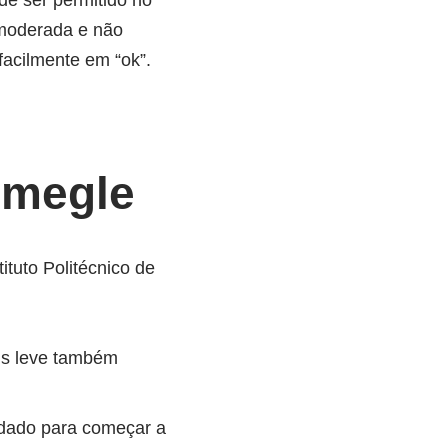
e ser permitido no
 moderada e não
facilmente em “ok”.
Omegle
tuto Politécnico de
is leve também
 dado para começar a