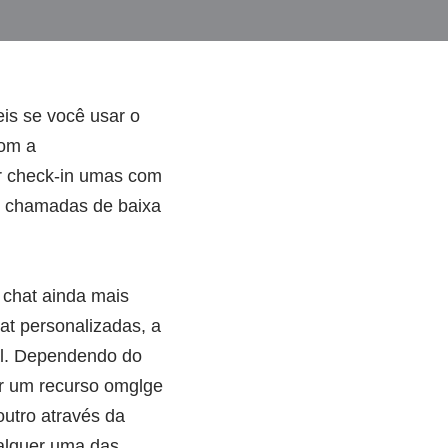
is se você usar o
com a
er check-in umas com
s chamadas de baixa
 chat ainda mais
at personalizadas, a
al. Dependendo do
er um recurso omglge
utro através da
ualquer uma das