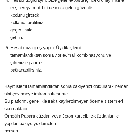
Hesabı doğrulayın: Size gelen e-posta içindeki onay linkine
erişin veya mobil cihazınıza gelen güvenlik
kodunu girerek
kullanıcı profilinizi
geçerli hale
getirin.
Hesabınıza giriş yapın: Üyelik işlemi
tamamlandıktan sonra логин/mail kombinasyonu ve
şifrenizle panele
bağlanabilirsiniz.
Kayıt işlemi tamamlandıktan sonra bakiyenizi doldurarak hemen
slot çevirmeye imkan bulursunuz.
Bu platform, genellikle вakit kaybettirmeyen ödeme sistemleri
sunmaktadır.
Örneğin Papara cüzdan veya Jeton kart gibi e-cüzdanlar ile
yapılan bakiye yüklemeleri
hemen