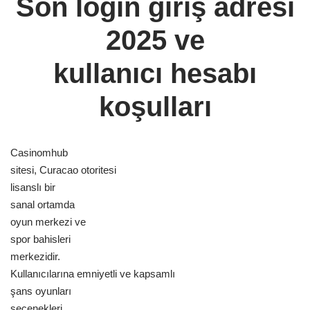
Son login giriş adresi
2025 ve
kullanıcı hesabı
koşulları
Casinomhub
sitesi, Curacao otoritesi
lisanslı bir
sanal ortamda
oyun merkezi ve
spor bahisleri
merkezidir.
Kullanıcılarına emniyetli ve kapsamlı
şans oyunları
seçenekleri