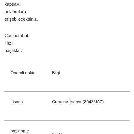
kapsамlı
anlatımlara
erişebileceksiniz.
Casinomhub
Hızlı
başlıklar:
Önemli nokta
Bilgi
Lisans
Curacao lisansı (8048/JAZ)
başlangıç