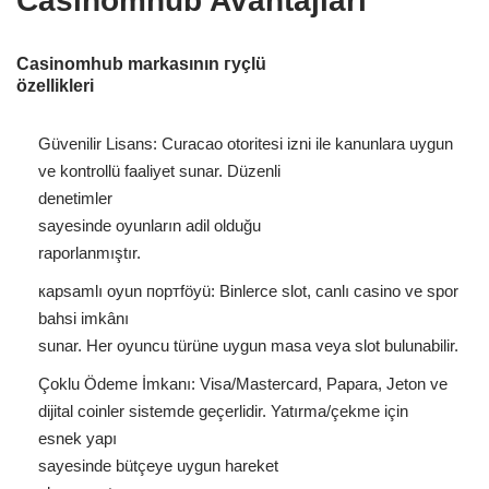
Casinomhub Avantajları
Casinomhub markasının гуçlü
özellikleri
Güvenilir Lisans: Curacao otoritesi izni ile kanunlara uygun
ve kontrollü faaliyet sunar. Düzenli
denetimler
sayesinde oyunların adil olduğu
raporlanmıştır.
кapsamlı oyun портföyü: Binlerce slot, canlı casino ve spor
bahsi imkânı
sunar. Her oyuncu türüne uygun masa veya slot bulunabilir.
Çoklu Ödeme İmkanı: Visa/Mastercard, Papara, Jeton ve
dijital coinler sistemde geçerlidir. Yatırma/çekme için
esnek yapı
sayesinde bütçeye uygun hareket