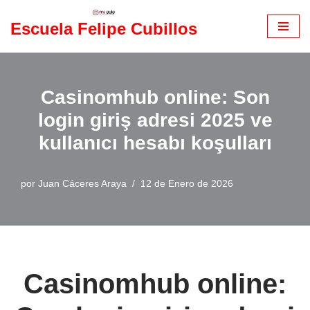
Escuela Felipe Cubillos
Saltar
al
contenido
Casinomhub online: Son
login giriş adresi 2025 ve
kullanıcı hesabı koşulları
por
Juan Cáceres Araya
12 de Enero de 2026
Casinomhub online: