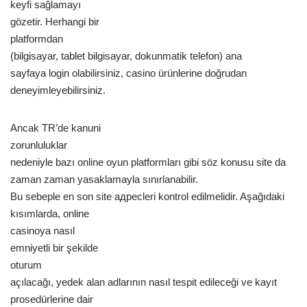
keyfi sağlamayı
gözetir. Herhangi bir
platformdan
(bilgisayar, tablet bilgisayar, dokunmatik telefon) ana
sayfaya login olabilirsiniz, casino ürünlerine doğrudan
deneyimleyebilirsiniz.
Ancak TR’de kanuni
zorunluluklar
nedeniyle bazı online oyun platformları gibi söz konusu site da
zaman zaman yasaklamayla sınırlanabilir.
Bu sebeple en son site адресleri kontrol edilmelidir. Aşağıdaki
kısımlarda, online
casinoya nasıl
emniyetli bir şekilde
oturum
açılacağı, yedek alan adlarının nasıl tespit edileceği ve kayıt
prosedürlerine dair