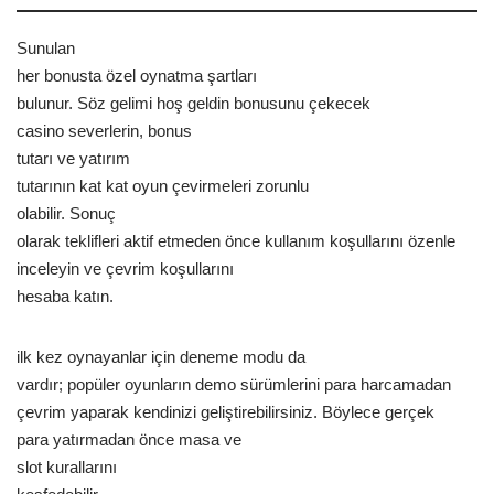
Sunulan
her bonusta özel oynatma şartları
bulunur. Söz gelimi hoş geldin bonusunu çekecek
casino severlerin, bonus
tutarı ve yatırım
tutarının kat kat oyun çevirmeleri zorunlu
olabilir. Sonuç
olarak teklifleri aktif etmeden önce kullanım koşullarını özenle
inceleyin ve çevrim koşullarını
hesaba katın.
ilk kez oynayanlar için deneme modu da
vardır; popüler oyunların demo sürümlerini para harcamadan
çevrim yaparak kendinizi geliştirebilirsiniz. Böylece gerçek
para yatırmadan önce masa ve
slot kurallarını