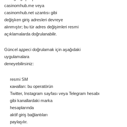
casinomhub.me veya
casinomhub.net uzantısı gibi
değişken giriş adresleri devreye
alınmıştır; bu tür adres değişimleri resmi
açıklamalarda doğrulanabilir.
Güncel адресi doğrulamak için aşağıdaki
uygulamalara
deneyebilirsiniz:
resmi SM
канalları: bu operatörün
Twitter, Instagram sayfası veya Telegram hesabı
gibi kanallardaki marka
hesaplarında
aktif giriş bağlantıları
paylaşılır.