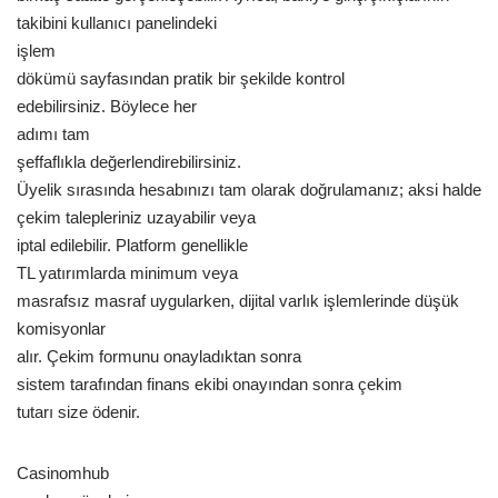
takibini kullanıcı panelindeki
işlem
dökümü sayfasından pratik bir şekilde kontrol
edebilirsiniz. Böylece her
adımı tam
şeffaflıkla değerlendirebilirsiniz.
Üyelik sırasında hesabınızı tam olarak doğrulamanız; aksi halde
çekim talepleriniz uzayabilir veya
iptal edilebilir. Platform genellikle
TL yatırımlarda minimum veya
masrafsız masraf uygularken, dijital varlık işlemlerinde düşük
komisyonlar
alır. Çekim formunu onayladıktan sonra
sistem tarafından finans ekibi onayından sonra çekim
tutarı size ödenir.
Casinomhub