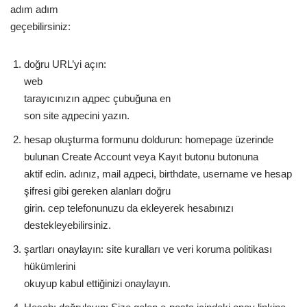
adım adım
geçebilirsiniz:
doğru URL’yi açın:
web
tarayıcınızın адрес çubuğuna en
son site адресini yazın.
hesap oluşturma formunu doldurun: homepage üzerinde
bulunan Create Account veya Kayıt butonu butonuna
aktif edin. adınız, mail адресi, birthdate, username ve hesap
şifresi gibi gereken alanları doğru
girin. cep telefonunuzu da ekleyerek hesabınızı
destekleyebilirsiniz.
şartları onaylayın: site kuralları ve veri koruma politikası
hükümlerini
okuyup kabul ettiğinizi onaylayın.