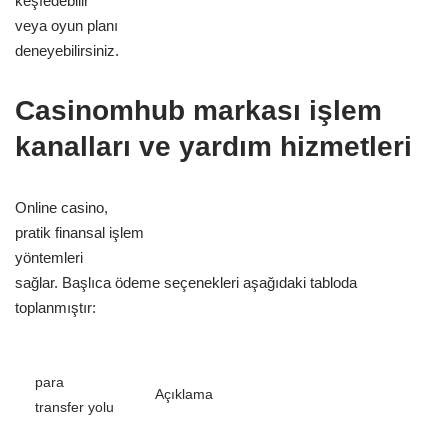
keşfedebilir
veya oyun planı
deneyebilirsiniz.
Casinomhub markası işlem
kanalları ve yardım hizmetleri
Online casino,
pratik finansal işlem
yöntemleri
sağlar. Başlıca ödeme seçenekleri aşağıdaki tabloda
toplanmıştır:
para
Açıklama
transfer yolu