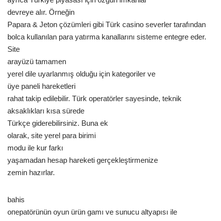
devreye alır. Örneğin
Papara & Jeton çözümleri gibi Türk casino severler tarafından
bolca kullanılan para yatırma kanallarını sisteme entegre eder.
Site
arayüzü tamamen
yerel dile uyarlanmış olduğu için kategoriler ve
üye paneli hareketleri
rahat takip edilebilir. Türk operatörler sayesinde, teknik
aksaklıkları kısa sürede
Türkçe giderebilirsiniz. Buna ek
olarak, site yerel para birimi
modu ile kur farkı
yaşamadan hesap hareketi gerçekleştirmenize
zemin hazırlar.
bahis
операtörünün oyun ürün gamı ve sunucu altyapısı ile