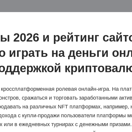
ы 2026 и рейтинг сайто
 играть на деньги он
оддержкой криптовал
о кроссплатформенная ролевая онлайн-игра. На пл
нстров, сражаться и торговать заработанными акти
родавать на различных NFT платформах, например,
 дохода с купли-продажи пользователи платформы мо
х или в ежедневных турнирах с денежными призами.