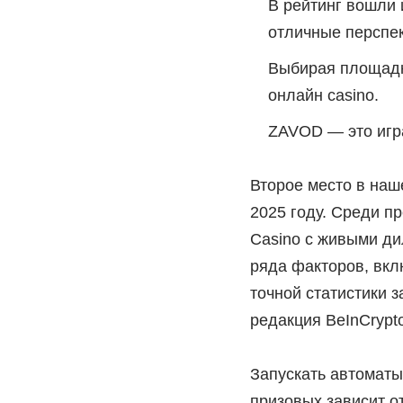
В рейтинг вошли
отличные перспе
Выбирая площадк
онлайн casino.
ZAVOD — это игр
Второе место в наш
2025 году. Среди п
Casino с живыми ди
ряда факторов, вкл
точной статистики з
редакция BeInCrypt
Запускать автоматы
призовых зависит о