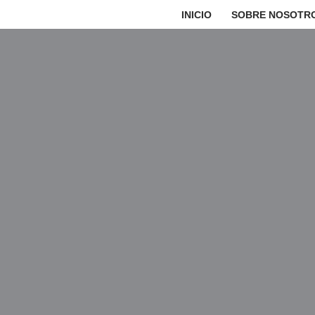
INICIO
SOBRE NOSOTR
Saltar
al
contenido