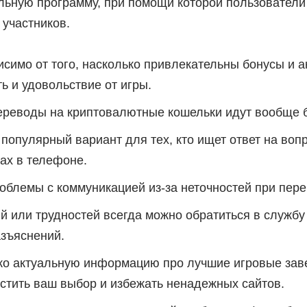
ьную программу, при помощи которой пользователи
участников.
исимо от того, насколько привлекательны бонусы и а
ь и удовольствие от игры.
переводы на криптовалютные кошельки идут вообще б
 популярный вариант для тех, кто ищет ответ на вопр
рах в телефоне.
облемы с коммуникацией из-за неточностей при пере
й или трудностей всегда можно обратиться в службу
зъяснений.
ко актуальную информацию про лучшие игровые зав
остить ваш выбор и избежать ненадежных сайтов.