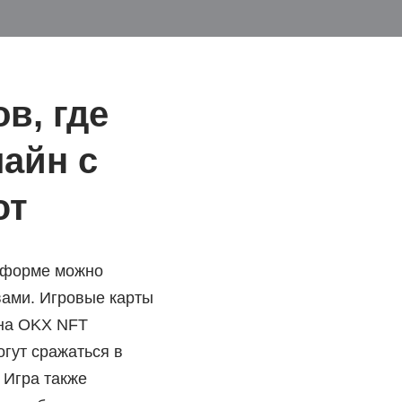
в, где
лайн с
ют
атформе можно
вами. Игровые карты
 на OKX NFT
гут сражаться в
 Игра также