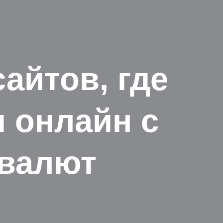
айтов, где
и онлайн с
овалют