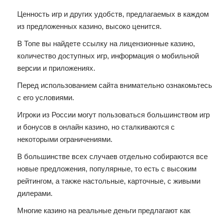
Ценность игр и других удобств, предлагаемых в каждом
из предложенных казино, высоко ценится.
В Топе вы найдете ссылку на лицензионные казино,
количество доступных игр, информация о мобильной
версии и приложениях.
Перед использованием сайта внимательно ознакомьтесь
с его условиями.
Игроки из России могут пользоваться большинством игр
и бонусов в онлайн казино, но сталкиваются с
некоторыми ограничениями.
В большинстве всех случаев отдельно собираются все
новые предложения, популярные, то есть с высоким
рейтингом, а также настольные, карточные, с живыми
дилерами.
Многие казино на реальные деньги предлагают как