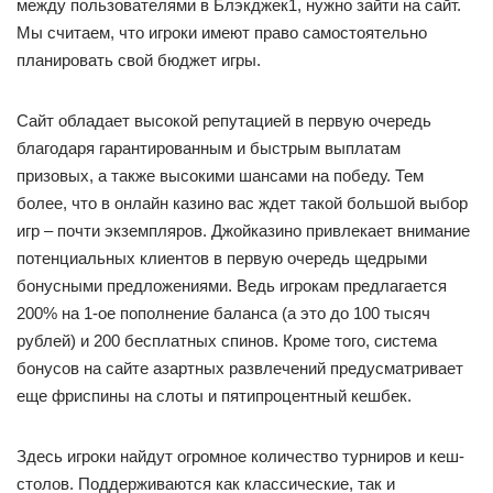
между пользователями в Блэкджек1, нужно зайти на сайт.
Мы считаем, что игроки имеют право самостоятельно
планировать свой бюджет игры.
Сайт обладает высокой репутацией в первую очередь
благодаря гарантированным и быстрым выплатам
призовых, а также высокими шансами на победу. Тем
более, что в онлайн казино вас ждет такой большой выбор
игр – почти экземпляров. Джойказино привлекает внимание
потенциальных клиентов в первую очередь щедрыми
бонусными предложениями. Ведь игрокам предлагается
200% на 1-ое пополнение баланса (а это до 100 тысяч
рублей) и 200 бесплатных спинов. Кроме того, система
бонусов на сайте азартных развлечений предусматривает
еще фриспины на слоты и пятипроцентный кешбек.
Здесь игроки найдут огромное количество турниров и кеш-
столов. Поддерживаются как классические, так и