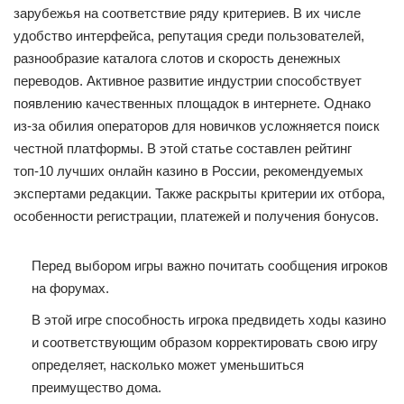
зарубежья на соответствие ряду критериев. В их числе
удобство интерфейса, репутация среди пользователей,
разнообразие каталога слотов и скорость денежных
переводов. Активное развитие индустрии способствует
появлению качественных площадок в интернете. Однако
из-за обилия операторов для новичков усложняется поиск
честной платформы. В этой статье составлен рейтинг
топ-10 лучших онлайн казино в России, рекомендуемых
экспертами редакции. Также раскрыты критерии их отбора,
особенности регистрации, платежей и получения бонусов.
Перед выбором игры важно почитать сообщения игроков
на форумах.
В этой игре способность игрока предвидеть ходы казино
и соответствующим образом корректировать свою игру
определяет, насколько может уменьшиться
преимущество дома.