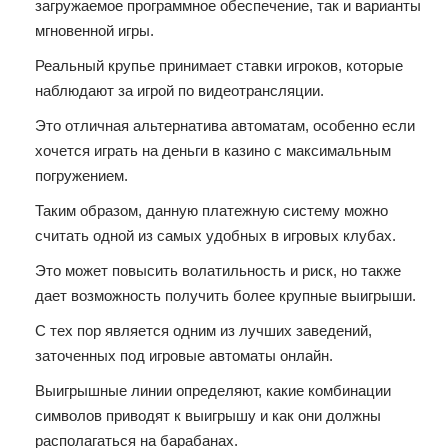
загружаемое программное обеспечение, так и варианты
мгновенной игры.
Реальный крупье принимает ставки игроков, которые
наблюдают за игрой по видеотрансляции.
Это отличная альтернатива автоматам, особенно если
хочется играть на деньги в казино с максимальным
погружением.
Таким образом, данную платежную систему можно
считать одной из самых удобных в игровых клубах.
Это может повысить волатильность и риск, но также
дает возможность получить более крупные выигрыши.
С тех пор является одним из лучших заведений,
заточенных под игровые автоматы онлайн.
Выигрышные линии определяют, какие комбинации
символов приводят к выигрышу и как они должны
располагаться на барабанах.